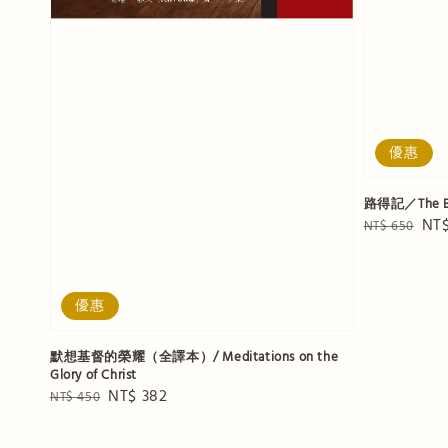
優惠
路得記／The Bo
Regular
Sal
NT$
NT$ 650
price
pri
優惠
默想基督的榮耀（全譯本）/ Meditations on the
Glory of Christ
Regular
Sale
NT$ 382
NT$ 450
price
price