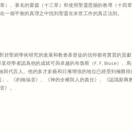
二章）、著名的愛篇（十三章）和使用聖靈恩賜的教導（十四
夠在一個平衡的真理之中找到聖靈在末世工作的真正法則。
研究教授，對於聖經學術研究的進展和教會基督徒的信仰都有實質的
者認為他的成就可與卓越的布魯斯（F. F. Bruce）、馬歇爾（
敬重的領袖與代言人。他的多才多藝和日漸增強的地位已經受到極
、《約翰福音》、《神的全權與人的責任》、《認識新興教會》，
福音》。