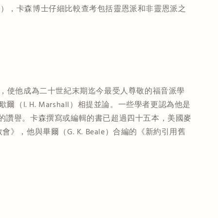
章），卡森博士仔細比較查考包括靈恩派和非靈恩派之
貢獻，使他成為二十世紀末期迄今最受人尊敬的福音派學
I. H. Marshall）相提並論。一些學者更認為他是
難得的讚譽。卡森撰寫或編輯的書已超過四十五本，美國麥
他與畢爾（G. K. Beale）合編的《新約引用舊