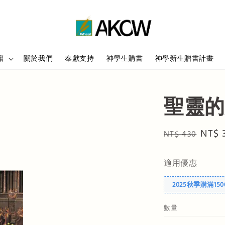
籍
關於我們
奉獻支持
神學生購書
神學新生贈書計畫
聖靈的
Regular
Sale
NT$ 
NT$ 430
price
price
適用優惠
2025秋季購滿15
數量