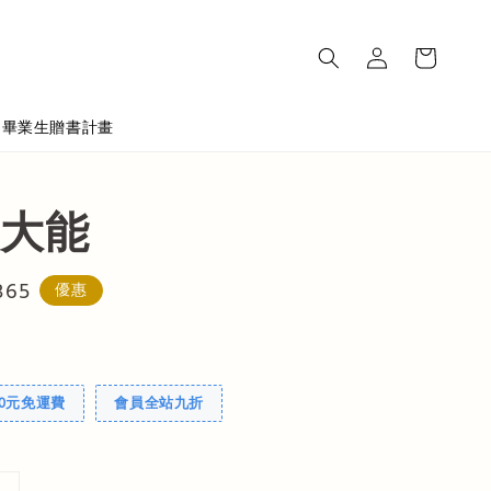
畢業生贈書計畫
大能
365
優惠
00元免運費
會員全站九折