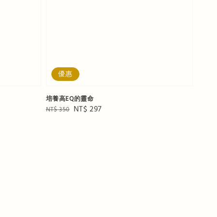
優惠
培養高EQ的靈命
Regular
Sale
NT$ 297
NT$ 350
price
price