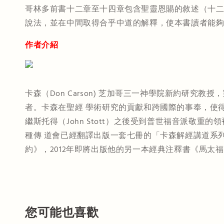
哥林多前書十二章至十四章包含聖靈恩賜的敘述（十
說法，並在中間取得合乎中道的解釋，使本書讀者能
作者介紹
卡森（Don Carson) 芝加哥三一神學院新約
者。卡森在聖經 學術研究的貢獻和跨國際的事奉，使得某些學
繼斯托得（John Stott）之後受到普世福音派
種傳 道會已經翻譯出版一套七冊的「卡森解經講道系列」
約》，2012年即將出版他的另一本經典注釋書《馬太
您可能也喜歡