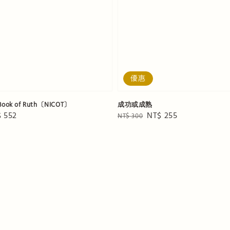
優惠
ok of Ruth〔NICOT〕
成功或成熟
e
 552
Regular
Sale
NT$ 255
NT$ 300
ce
price
price