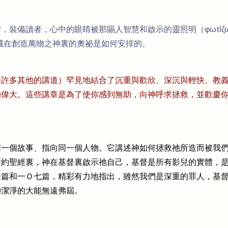
裝備讀者，心中的眼睛被那賜人智慧和啟示的靈照明（φωτίζ
來隱藏在創造萬物之神裏的奧祕是如何安排的。
今許多其他的講道）罕見地結合了沉重與歡欣、深沉與輕快、教
的偉大。這些講章是為了使你感到無助，向神呼求拯救，並歡慶
同一個故事、指向同一個人物。它講述神如何拯救祂所造而被我
新約聖經裏，神在基督裏啟示祂自己，基督是所有影兒的實體，
一篇和一Ｏ七篇，精彩有力地指出，雖然我們是深重的罪人，基
神潔淨的大能無遠弗屆。