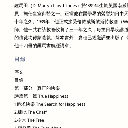
鍾馬田（D. Martyn Lloyd-Jones）於18
員，擔任皇室御醫之一。正當他在醫學界的聲譽如日中天
十年之久。1939年，他正式接受倫敦威斯敏斯特教會（Westm
師。他一共在該教會牧養了三十年之久，每主日早晚講
的信徒均得蒙造就。除本書外，麥種已經翻譯並出版了
他十四冊的羅馬書解經講章。
目錄
序 9
目錄
第一部分 真正的快樂
詩篇第一篇 True Happiness
1.追求快樂 The Search for Happiness
2.糠粃 The Chaff
3.樹木 The Tree