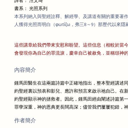
譯者： 汪文琦
書系： 光照系列
本系列納入與聖經詮釋、解經學、及講道有關的重要著作，
人獲得光照而明白（φωτίζω，弗三8～9）那歷代以
這些講章給我們帶來安慰和盼望。這些信息（相較於當
會發現你為自己的罪流淚，慶幸自己被赦免，並稱頌神
內容簡介
鍾馬田醫生在這兩篇詩篇中正確地指出，整本聖經講述
約聖經裏以預表和影兒、應許和預言來啟示祂自己。在
約聖經顯示神的拯救者。因此，鍾馬田經由闡述詩篇第
罪孽深重，神的恩典更長闊高深；儘管我們屢屢犯錯，
作者簡介