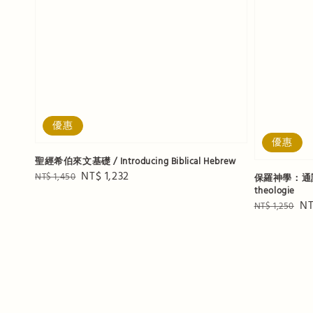
優惠
優惠
聖經希伯來文基礎 / Introducing Biblical Hebrew
Regular
Sale
NT$ 1,232
NT$ 1,450
保羅神學：通論 / P
theologie
price
price
Regular
Sa
NT
NT$ 1,250
price
pr