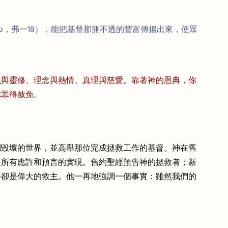
ω，弗一18），能把基督那測不透的豐富傳揚出來，使眾
義與靈修、理念與熱情、真理與慈愛。靠著神的恩典，你
你罪得赦免。
們毀壞的世界，並高舉那位完成拯救工作的基督。神在舊
是所有應許和預言的實現。舊約聖經預告神的拯救者；新
督卻是偉大的救主。他一再地強調一個事實：雖然我們的