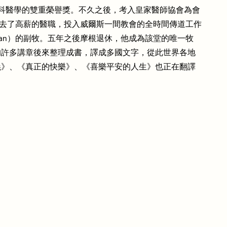
內科與外科醫學的雙重榮譽獎。不久之後，考入皇家醫師協會為會
辭去了高薪的醫職，投入威爾斯一間教會的全時間傳道工作
l Morgan）的副牧。五年之後摩根退休，他成為該堂的唯一牧
的許多講章後來整理成書，譯成多國文字，從此世界各地
義》、《真正的快樂》、《喜樂平安的人生》也正在翻譯