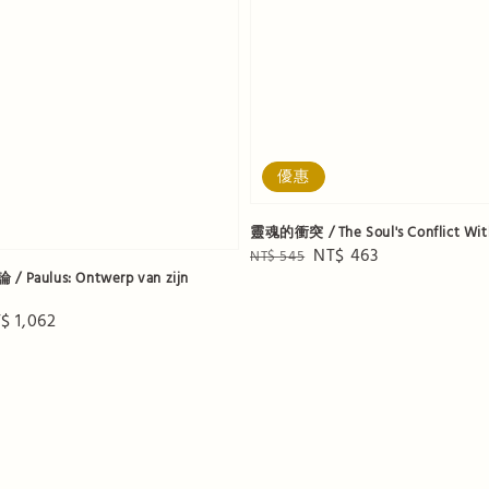
優惠
靈魂的衝突 / The Soul's Conflict With
Regular
Sale
NT$ 463
NT$ 545
aulus: Ontwerp van zijn
price
price
le
$ 1,062
ice