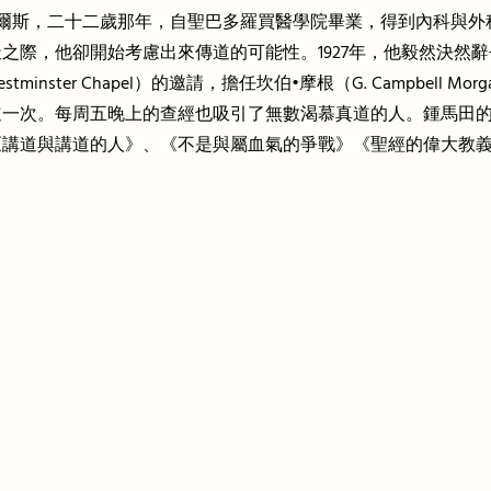
99年生於英國南威爾斯，二十二歲那年，自聖巴多羅買醫學院畢業，得到
之際，他卻開始考慮出來傳道的可能性。1927年，他毅然決然
inster Chapel）的邀請，擔任坎伯•摩根（G. Campbel
道一次。每周五晚上的查經也吸引了無數渴慕真道的人。鍾馬田
《講道與講道的人》、《不是與屬血氣的爭戰》《聖經的偉大教