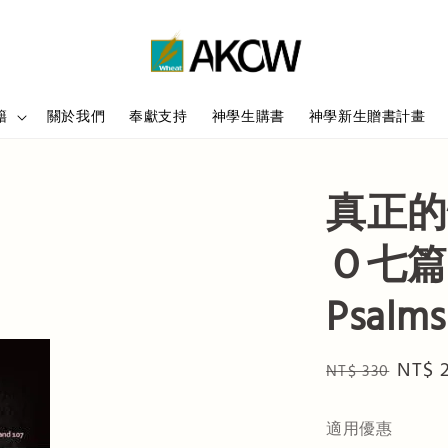
籍
關於我們
奉獻支持
神學生購書
神學新生贈書計畫
真正的
Ｏ七篇（T
Psalms
Regular
Sale
NT$ 
NT$ 330
price
price
適用優惠