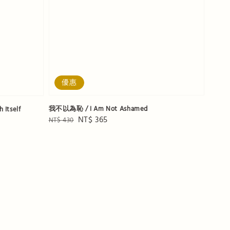
優惠
我不以為恥 / I Am Not Ashamed
 Itself
Regular
Sale
NT$ 365
NT$ 430
price
price