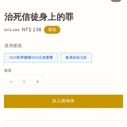
治死信徒身上的罪
Regular
Sale
NT$ 238
優惠
NT$ 280
price
price
適用優惠
2025秋季購滿1500元免運費
會員全站九折
數量
加入購物車