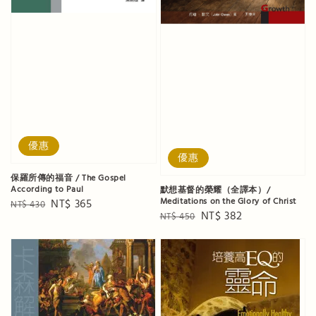
優惠
優惠
保羅所傳的福音 / The Gospel
According to Paul
默想基督的榮耀（全譯本）/
Meditations on the Glory of Christ
Regular
Sale
NT$ 365
NT$ 430
Regular
Sale
NT$ 382
NT$ 450
price
price
price
price