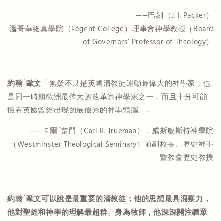
——巴刻（J. I. Packer）
溫哥華維真學院（Regent College）理事會神學教授（Board
of Governors’ Professor of Theology）
約翰
˙
歐文
「無疑不只是英國清教徒運動最偉大的神學家，也
是同一時期歐洲最偉大的改革宗神學家之一，而且十分可能
擁有英國曾經出現的最優秀的神學頭腦」。
——卡爾˙楚門（Carl R. Trueman），威斯敏斯特神學院
（Westminster Theological Seminary）前副校長、歷史神學
暨教會歷史教授
約翰
˙
歐文可以說是最重要的清教徒；他的思想最具洞察力，
他對聖經和神學的理解最超群。身為牧師，他深深關注聽眾