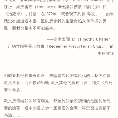
課上，羅弗雷斯（Lovelace）博士讓我們讀《論試探》和
《治死罪》，於是，在1972年，我發現了約翰˙歐文。……如果
我沒有讀過這本書，難以想像我的生活會陷入何等樣的災
難，而我也根本不可能服事。
——提摩太˙凱勒（Timothy J. Keller）
紐約救贖主長老教會（Redeemer Presbyterian Church）前
主任牧師
相較於其他神學家而言，無論是古代的或現代的，我欠約翰˙
歐文最多；而相較於約翰˙歐文其他的著述而言，我欠《治死
罪》最多。
歐文所帶給我的所有洞見，都始於我最初讀到的他關於治死
罪的論著，這本小書彷彿一座屬靈的金礦，再怎麼推薦都不
為過……。