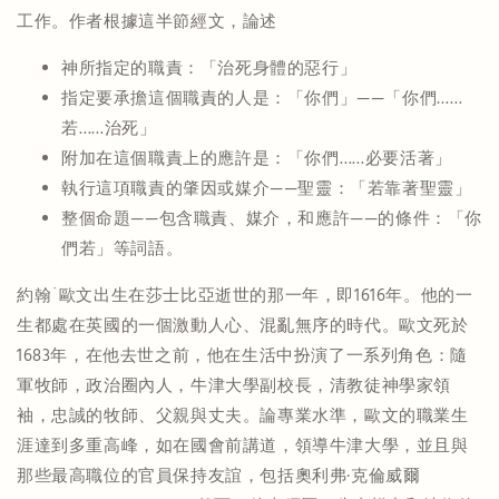
工作。作者根據這半節經文，論述
神所指定的職責：「治死身體的惡行」
指定要承擔這個職責的人是：「你們」——「你們……
若……治死」
附加在這個職責上的應許是：「你們……必要活著」
執行這項職責的肇因或媒介——聖靈：「若靠著聖靈」
整個命題——包含職責、媒介，和應許——的條件：「你
們若」等詞語。
約翰˙歐文出生在莎士比亞逝世的那一年，即1616年。他的一
生都處在英國的一個激動人心、混亂無序的時代。歐文死於
1683年，在他去世之前，他在生活中扮演了一系列角色：隨
軍牧師，政治圈內人，牛津大學副校長，清教徒神學家領
袖，忠誠的牧師、父親與丈夫。論專業水準，歐文的職業生
涯達到多重高峰，如在國會前講道，領導牛津大學，並且與
那些最高職位的官員保持友誼，包括奧利弗·克倫威爾