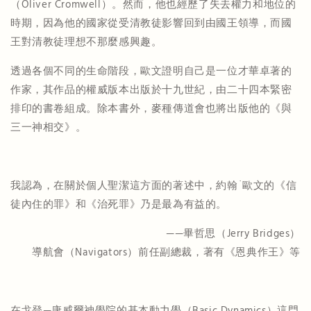
（Oliver Cromwell）。然而，他也經歷了失去權力和地位的
時期，因為他的國家從受清教徒影響回到由國王領導，而國
王對清教徒理想不那麼感興趣。
透過各個不同的生命階段，歐文證明自己是一位才華卓著的
作家，其作品的權威版本出版於十九世紀，由二十四本緊密
排印的書卷組成。除本書外，麥種傳道會也將出版他的《與
三一神相交》。
我認為，在關於個人聖潔這方面的著述中，約翰˙歐文的《信
徒內住的罪》和《治死罪》乃是最為有益的。
——畢哲思（Jerry Bridges）
導航會（Navigators）前任副總裁，著有《恩典作王》等
在戈登—康威爾神學院的基本動力學（Basic Dynamics）這門