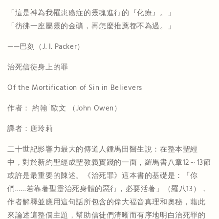
「這是神為我罹患癌症的靈魂進行的『化療』。」
「彷彿一座屬靈的金礦，再怎麼推薦都不為過。」
——巴刻（J. I. Packer）
治死信徒身上的罪
Of the Mortification of Sin in Believers
作者：
約翰
˙
歐文
（John Owen）
譯者：唐玲莉
二十世紀影響力最大的傳道人鍾馬田醫生說：在整本聖經
中，對於新約聖經成聖教義實踐的一面，羅馬書八章12～13節
或許是最重要的陳述。《治死罪》這本書的基礎是：「你
們……若靠著聖靈治死身體的惡行，必要活著」（羅八13），
作者解釋並應用這句話所包含的偉大福音真理和奧秘，藉此
來論述這整個主題，幫助信徒們清晰而有序地明白治死罪的