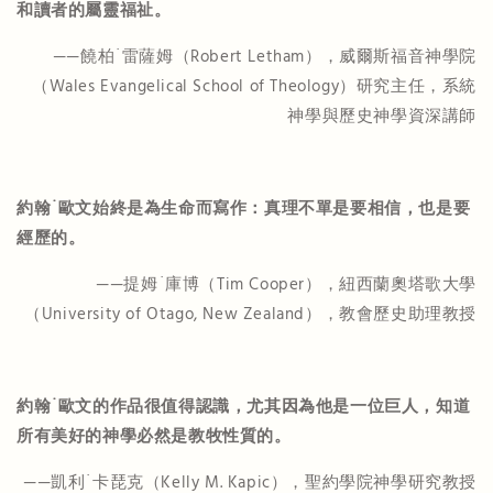
和讀者的屬靈福祉。
——饒柏˙雷薩姆（Robert Letham），威爾斯福音神學院
（Wales Evangelical School of Theology）研究主任，系統
神學與歷史神學資深講師
約翰
˙
歐文
始終是為生命而寫作：真理不單是要相信，也是要
經歷的。
——提姆˙庫博（Tim Cooper），紐西蘭奧塔歌大學
（University of Otago, New Zealand），教會歷史助理教授
約翰
˙
歐文
的作品很值得認識，尤其因為他是一位巨人，知道
所有美好的神學必然是教牧性質的。
——凱利˙卡琵克（Kelly M. Kapic），聖約學院神學研究教授