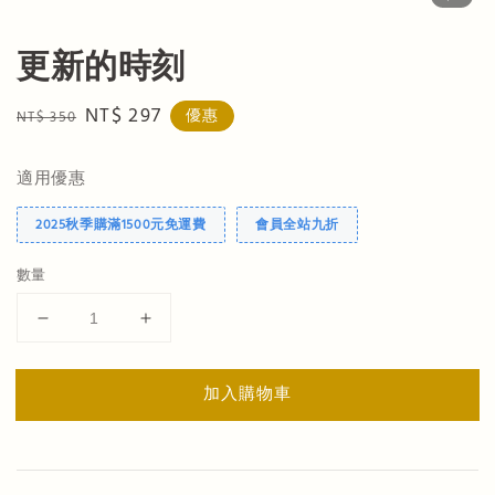
更新的時刻
Regular
Sale
NT$ 297
優惠
NT$ 350
price
price
適用優惠
2025秋季購滿1500元免運費
會員全站九折
數量
加入購物車