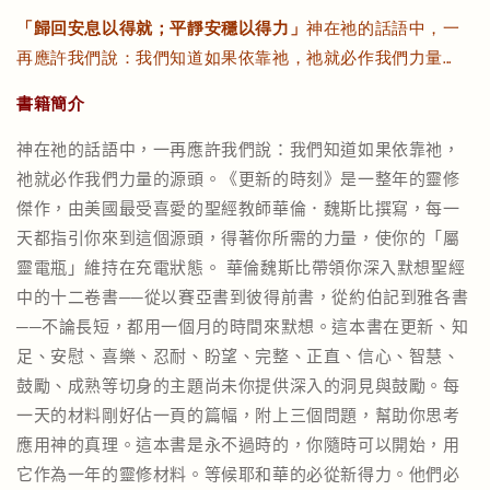
「歸回安息以得就；平靜安穩以得力」
神在祂的話語中，一
再應許我們說：我們知道如果依靠祂，祂就必作我們力量...
書籍簡介
神在祂的話語中，一再應許我們說：我們知道如果依靠祂，
祂就必作我們力量的源頭。《更新的時刻》是一整年的靈修
傑作，由美國最受喜愛的聖經教師華倫．魏斯比撰寫，每一
天都指引你來到這個源頭，得著你所需的力量，使你的「屬
靈電瓶」維持在充電狀態。 華倫魏斯比帶領你深入默想聖經
中的十二卷書──從以賽亞書到彼得前書，從約伯記到雅各書
──不論長短，都用一個月的時間來默想。這本書在更新、知
足、安慰、喜樂、忍耐、盼望、完整、正直、信心、智慧、
鼓勵、成熟等切身的主題尚未你提供深入的洞見與鼓勵。每
一天的材料剛好佔一頁的篇幅，附上三個問題，幫助你思考
應用神的真理。這本書是永不過時的，你隨時可以開始，用
它作為一年的靈修材料。等候耶和華的必從新得力。他們必