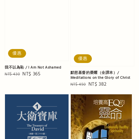
優惠
優惠
我不以為恥 / I Am Not Ashamed
默想基督的榮耀（全譯本）/
Regular
Sale
NT$ 365
NT$ 430
Meditations on the Glory of Christ
price
price
Regular
Sale
NT$ 382
NT$ 450
price
price