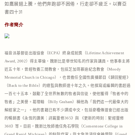
如鷹展翅上騰，他們奔跑卻不困倦，行走卻不疲乏。以賽亞
書四十31
作者簡介
福音派基督徒出版協會（ECPA）終身成就獎（Lifetime Achievement
Award, 2002）得主華倫‧魏斯比是舉世知名的作家與講員。他事奉主將
近五十年，曾經牧養三間教會，包括芝加哥慕迪紀念教會（Moody
Memorial Church in Chicago），也曾擔任全國性廣播節目《歸回聖經》
（Back to the Bible）的總監與教師達十年之久。他撰寫或編輯的書超過
一百七十五本，鼓勵了全世界無數的牧者與信徒，使他獲得「牧者中的
牧者」之美譽。葛理翰 （Billy Graham）稱他為「我們這一代最偉大的
解經家之一」。他的書籍已有不少譯成中文，包括麥種傳道會已經出版
的暢銷書《永恆的讚美：詩篇靈修365》與 《更新的時刻：聖經靈修
360》等。目前，魏斯比牧師擔任角石學院（Cornerstone College in
Grand Rapid, Michigan）的駐院作家，與大急流浸信會神學院（Grand