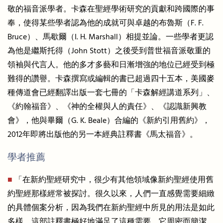
敬的福音派學者。卡森在聖經學術研究的貢獻和跨國際的事
奉，使得某些學者認為他的成就可與卓越的布魯斯（F. F.
Bruce）、馬歇爾（I. H. Marshall）相提並論。一些學者更認
為他是繼斯托得（John Stott）之後受到普世福音派敬重的
領袖與代言人。他的多才多藝和日漸增強的地位已經受到極
難得的讚譽。卡森撰寫或編輯的書已超過四十五本，美國麥
種傳道會已經翻譯出版一套七冊的「卡森解經講道系列」、
《約翰福音》、《神的全權與人的責任》、《認識新興教
會》，他與畢爾（G. K. Beale）合編的《新約引用舊約》，
2012年即將出版他的另一本經典註釋書《馬太福音》。
學者推薦
■
「在新約聖經研究中，很少有其他領域像新約聖經使用舊
約聖經那樣經常被探討。很久以來，人們一直感覺需要細緻
的具體個案分析，因為我們在新約聖經中所見的用法是如此
多樣。這部註釋書極好地滿足了這種需要。它周密而簡潔，