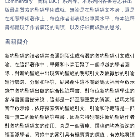
Commentary，簡稱 EBC）系列等。本系列的各書卷志在出
版最高質素的聖經學術成就。無論是在聖經經文本身，還是
在相關學術著作上，每位作者都表現出專業水平，每本註釋
書都體現了作者廣泛的閱讀、以及仔細而成熟的思考。
書籍簡介
新約聖經的讀者經常會遇到陌生或晦澀的舊約聖經引文或引
喻。在這部著作中，畢爾和卡森召聚了一個卓越的學者團
隊，對新約聖經中出現舊約聖經的明顯引文及較微妙的引喻
進行篩選、分類和評註。結果產生這本關於馬太福音至啟示
錄中舊約聖經出處的綜合性註釋書。對每位新約聖經學生的
參考書圖書館來說，這都是一部至關重要的資源。從馬太福
音至啟示錄，依序探索舊約聖經引文、引喻和呼應這是一部
獨一無二的新約聖經註釋書，因為它特別關注新約聖經作者
對舊約聖經經文的使用。真是一個寶庫。撰稿們均為資深的
福音派學者。附錄中的索引具有極寶貴的價值，有效地將讀