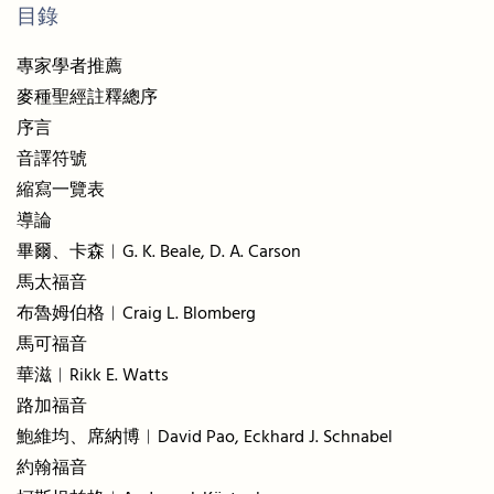
目錄
專家學者推薦
麥種聖經註釋總序
序言
音譯符號
縮寫一覽表
導論
畢爾、卡森︱G. K. Beale, D. A. Carson
馬太福音
布魯姆伯格︱Craig L. Blomberg
馬可福音
華滋︱Rikk E. Watts
路加福音
鮑維均、席納博︱David Pao, Eckhard J. Schnabel
約翰福音