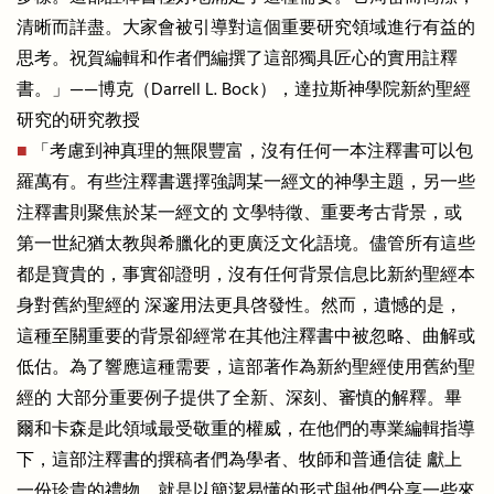
清晰而詳盡。大家會被引導對這個重要研究領域進行有益的
思考。祝賀編輯和作者們編撰了這部獨具匠心的實用註釋
書。」——博克（Darrell L. Bock），達拉斯神學院新約聖經
研究的研究教授
■
「考慮到神真理的無限豐富，沒有任何一本注釋書可以包
羅萬有。有些注釋書選擇強調某一經文的神學主題，另一些
注釋書則聚焦於某一經文的 文學特徵、重要考古背景，或
第一世紀猶太教與希臘化的更廣泛文化語境。儘管所有這些
都是寶貴的，事實卻證明，沒有任何背景信息比新約聖經本
身對舊約聖經的 深邃用法更具啓發性。然而，遺憾的是，
這種至關重要的背景卻經常在其他注釋書中被忽略、曲解或
低估。為了響應這種需要，這部著作為新約聖經使用舊約聖
經的 大部分重要例子提供了全新、深刻、審慎的解釋。畢
爾和卡森是此領域最受敬重的權威，在他們的專業編輯指導
下，這部注釋書的撰稿者們為學者、牧師和普通信徒 獻上
一份珍貴的禮物，就是以簡潔易懂的形式與他們分享一些來