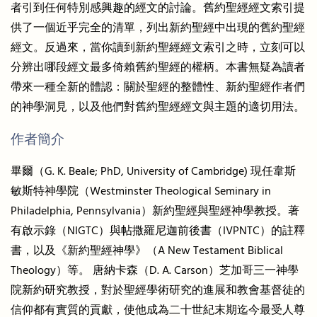
者引到任何特別感興趣的經文的討論。舊約聖經經文索引提
供了一個近乎完全的清單，列出新約聖經中出現的舊約聖經
經文。反過來，當你讀到新約聖經經文索引之時，立刻可以
分辨出哪段經文最多倚賴舊約聖經的權柄。本書無疑為讀者
帶來一種全新的體認：關於聖經的整體性、新約聖經作者們
的神學洞見，以及他們對舊約聖經經文與主題的適切用法。
作者簡介
畢爾（G. K. Beale; PhD, University of Cambridge) 現任韋斯
敏斯特神學院（Westminster Theological Seminary in
Philadelphia, Pennsylvania）新約聖經與聖經神學教授。著
有啟示錄（NIGTC）與帖撒羅尼迦前後書（IVPNTC）的註釋
書，以及《新約聖經神學》（A New Testament Biblical
Theology）等。 唐納卡森（D. A. Carson）芝加哥三一神學
院新約研究教授，對於聖經學術研究的進展和教會基督徒的
信仰都有實質的貢獻，使他成為二十世紀末期迄今最受人尊