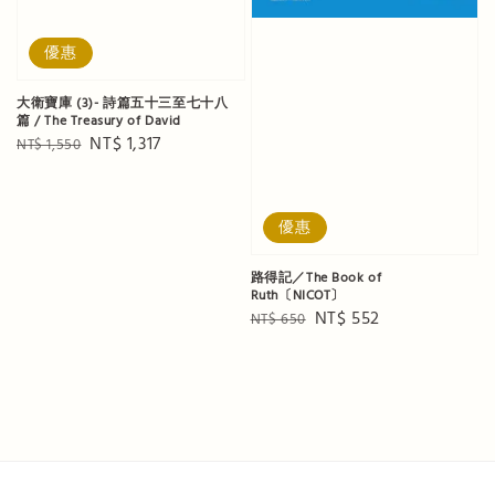
優惠
大衛寶庫 (3)- 詩篇五十三至七十八
篇 / The Treasury of David
Regular
Sale
NT$ 1,317
NT$ 1,550
price
price
優惠
路得記／The Book of
Ruth〔NICOT〕
Regular
Sale
NT$ 552
NT$ 650
price
price