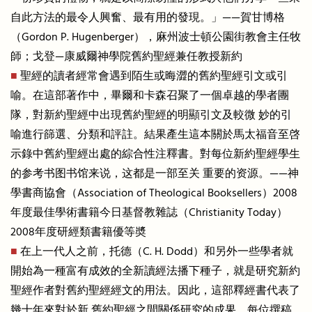
自此方法的最令人興奮、最有用的發現。」——賀甘博格
（Gordon P. Hugenberger），麻州波士頓公園街教會主任牧
師；戈登—康威爾神學院舊約聖經兼任教授新約
■
聖經的讀者經常會遇到陌生或晦澀的舊約聖經引文或引
喻。在這部著作中，畢爾和卡森召聚了一個卓越的學者團
隊，對新約聖經中出現舊約聖經的明顯引文及較微 妙的引
喻進行篩選、分類和評註。結果產生這本關於馬太福音至啓
示錄中舊約聖經出處的綜合性注釋書。對每位新約聖經學生
的参考书图书馆来说，这都是一部至关 重要的资源。——神
學書商協會（Association of Theological Booksellers）2008
年度最佳學術書籍今日基督教雜誌（Christianity Today）
2008年度研經類書籍優等奬
■
在上一代人之前，托德（C. H. Dodd）和另外一些學者就
開始為一種富有成效的全新讀經法播下種子，就是研究新約
聖經作者對舊約聖經經文的用法。因此，這部釋經書代表了
幾十年來對於新 舊約聖經之間關係研究的成果。每位撰稿