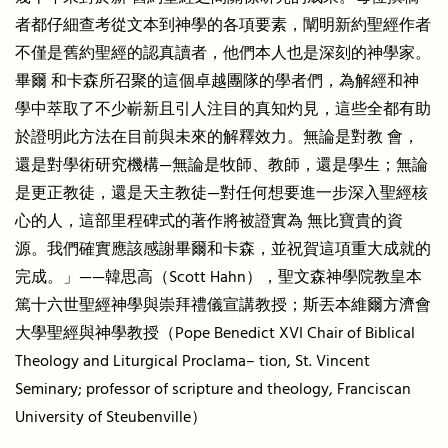
者都仔細查考從文本到神學的各項要素，闡明新約聖經作者
不僅是舊約聖經的認真讀者，他們本人也是深刻的神學家。
畢爾 和卡森所召聚的這個卓越團隊的學者們，為解經和神
學中萃取了不少嶄新且引人注目的真知灼見，這些全都有助
於證明此方法在目前與未來的解釋效力。無論是對教 會，
還是對學術研究機構—無論是牧師、教師，還是學生；無論
是更正教徒，還是天主教徒—對任何想要進一步深入聖經核
心的人，這部里程碑式的著作將被證實為 無比寶貴的資
源。我們確實應該感謝畢爾和卡森，並祝賀這項重大成就的
完成。」——韓思高（Scott Hahn），聖文森神學院教皇本
篤十六世聖經神學與崇拜禮儀宣講教授；斯丟本維爾方濟會
大學聖經與神學教授（Pope Benedict XVI Chair of Biblical
Theology and Liturgical Proclama– tion, St. Vincent
Seminary; professor of scripture and theology, Franciscan
University of Steubenville）