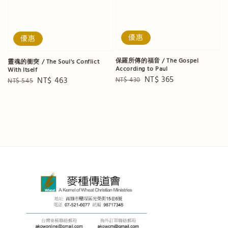
優惠
優惠
保羅所傳的福音 / The Gospel
靈魂的衝突 / The Soul's Conflict
According to Paul
With Itself
Regular
Sale
NT$ 365
Regular
Sale
NT$ 463
NT$ 430
NT$ 545
price
price
price
price