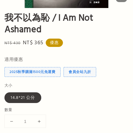
我不以為恥 / I Am Not
Ashamed
Regular
Sale
NT$ 365
優惠
NT$ 430
price
price
適用優惠
2025秋季購滿1500元免運費
會員全站九折
大小
14.8*21 公分
數量