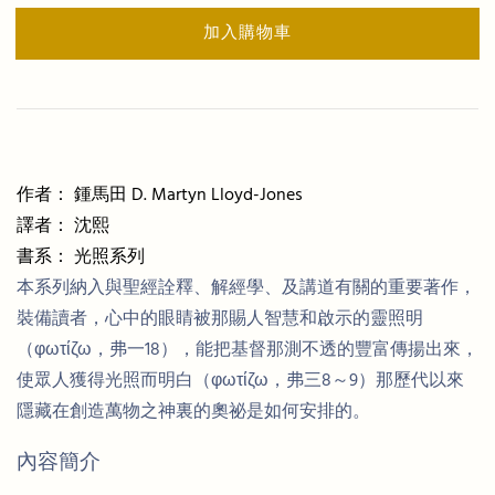
加入購物車
作者： 鍾馬田 D. Martyn Lloyd-Jones
譯者： 沈熙
書系： 光照系列
本系列納入與聖經詮釋、解經學、及講道有關的重要著作，
裝備讀者，心中的眼睛被那賜人智慧和啟示的靈照明
（φωτίζω，弗一18），能把基督那測不透的豐富傳揚出來，
使眾人獲得光照而明白（φωτίζω，弗三8～9）那歷代以來
隱藏在創造萬物之神裏的奧祕是如何安排的。
內容簡介