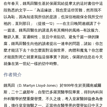
在年春天，鍾馬田醫生基於保羅寫給提摩太的這封書信中這
段熟悉的文字——「為這緣故，我也受這些苦難，然而我不
以為恥，因為知道我所信的是誰，也深信祂能保全我所交付
祂的，直到那日」（提後一12）——在主日晚間連續講了十
一篇道。鍾馬田醫生的講道具有其獨特的風格—有說服力、
鞭辟入裏、富邏輯性，並且中肯貼切。避免千篇一律的陳
腐，鍾馬田醫生向他的讀者提出一連串的問題，諸如：你怎
麼才能活下去？你怎麼面對這個世界、肉體和魔鬼？你怎麼
才能面對死亡就要來臨這個事實？因此，保羅的信息在今天
就像在第一世紀一樣的切中時弊。
作者簡介
鍾馬田（D. Martyn Lloyd-Jones）於1899年生於英國南威爾
斯，二十二歲那年，自聖巴多羅買醫學院畢業，得到內科與
外科醫學的雙重榮譽獎。不久之後，考入皇家醫師協會為會
員，擔任皇室御醫之一。正當他在醫學界的聲譽如日中天之