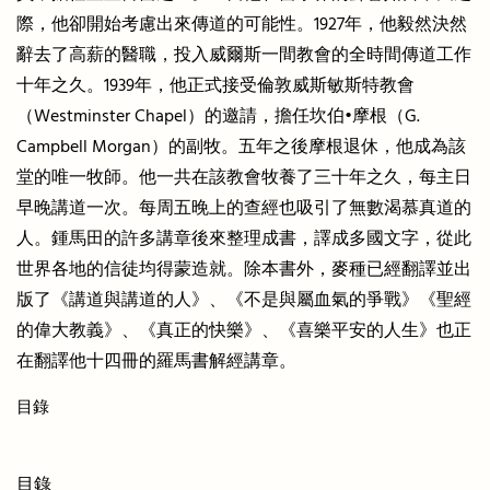
際，他卻開始考慮出來傳道的可能性。1927年，他毅然決然
辭去了高薪的醫職，投入威爾斯一間教會的全時間傳道工作
十年之久。1939年，他正式接受倫敦威斯敏斯特教會
（Westminster Chapel）的邀請，擔任坎伯•摩根（G.
Campbell Morgan）的副牧。五年之後摩根退休，他成為該
堂的唯一牧師。他一共在該教會牧養了三十年之久，每主日
早晚講道一次。每周五晚上的查經也吸引了無數渴慕真道的
人。鍾馬田的許多講章後來整理成書，譯成多國文字，從此
世界各地的信徒均得蒙造就。除本書外，麥種已經翻譯並出
版了《講道與講道的人》、《不是與屬血氣的爭戰》《聖經
的偉大教義》、《真正的快樂》、《喜樂平安的人生》也正
在翻譯他十四冊的羅馬書解經講章。
目錄
目錄