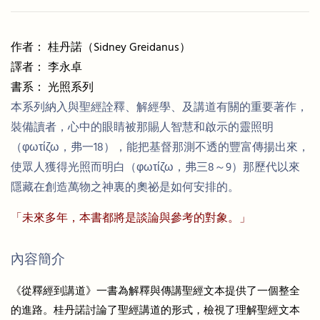
作者： 桂丹諾（Sidney Greidanus）
譯者： 李永卓
書系： 光照系列
本系列納入與聖經詮釋、解經學、及講道有關的重要著作，
裝備讀者，心中的眼睛被那賜人智慧和啟示的靈照明
（φωτίζω，弗一18），能把基督那測不透的豐富傳揚出來，
使眾人獲得光照而明白（φωτίζω，弗三8～9）那歷代以來
隱藏在創造萬物之神裏的奧祕是如何安排的。
「未來多年，本書都將是談論與參考的對象。」
內容簡介
《從釋經到講道》一書為解釋與傳講聖經文本提供了一個整全
的進路。桂丹諾討論了聖經講道的形式，檢視了理解聖經文本