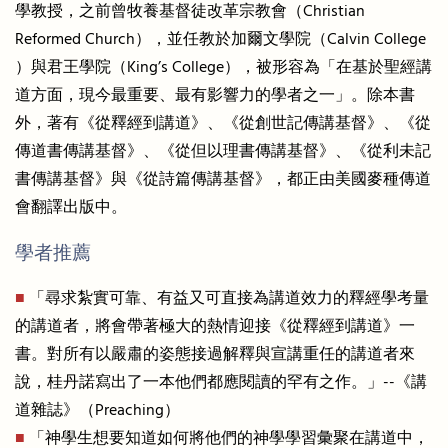
學教授，之前曾牧養基督徒改革宗教會（Christian
Reformed Church），並任教於加爾文學院（Calvin College
）與君王學院（King’s College），被形容為「在基於聖經講
道方面，現今最重要、最有影響力的學者之一」。除本書
外，著有《從釋經到講道》、《從創世記傳講基督》、《從
傳道書傳講基督》、《從但以理書傳講基督》、《從利未記
書傳講基督》與《從詩篇傳講基督》，都正由美國麥種傳道
會翻譯出版中。
學者推薦
■
「尋求紮實可靠、有益又可直接為講道效力的釋經學考量
的講道者，將會帶著極大的熱情迎接《從釋經到講道》一
書。對所有以嚴肅的姿態接過解釋與宣講重任的講道者來
說，桂丹諾寫出了一本他們都應閱讀的罕有之作。」--《講
道雜誌》（Preaching）
■
「神學生想要知道如何將他們的神學學習彙聚在講道中，