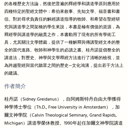
的各種歷史方法論，然後把普遍的釋經學和講道學原則應用於
四種特定的聖經文體中：希伯來敘事、先知文學、福音書和書
信。對於尋求負責任的解經講道指導的牧師、和希望在聖經研
究與講道學之間架橋的學生來說，本書是極有價值的資源，為
釋經學與講道學的融貫之作，本書動用了現有的所有學術工
具，尤其關注文學體裁，提供了一種解釋與傳講聖經文本的整
全的當代進路。牧師和神學生的必讀之書。桂丹諾提倡整全的
講道法，對歷史、神學與文學釋經方法進行了清晰的檢視，並
為跨越聖經與當代聽眾之間的歷史—文化鴻溝，提出若干方法上
的建議。
作者簡介
桂丹諾（Sidney Greidanus），自阿姆斯特丹自由大學獲得
神學博士學位（Th.D., Free University in Amsterdam），加
爾文神學院（Calvin Theological Seminary, Grand Rapids,
Michigan）講道學榮休教授。1990年起任加爾文神學院講道