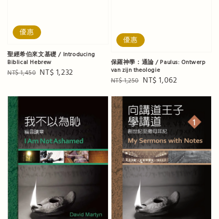
優惠
優惠
聖經希伯來文基礎 / Introducing
Biblical Hebrew
保羅神學：通論 / Paulus: Ontwerp
van zijn theologie
Regular
Sale
NT$ 1,232
NT$ 1,450
Regular
Sale
NT$ 1,062
NT$ 1,250
price
price
price
price