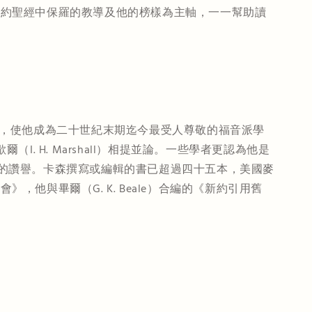
新約聖經中保羅的教導及他的榜樣為主軸，一一幫助讀
貢獻，使他成為二十世紀末期迄今最受人尊敬的福音派學
. H. Marshall）相提並論。一些學者更認為他是
難得的讚譽。卡森撰寫或編輯的書已超過四十五本，美國麥
與畢爾（G. K. Beale）合編的《新約引用舊