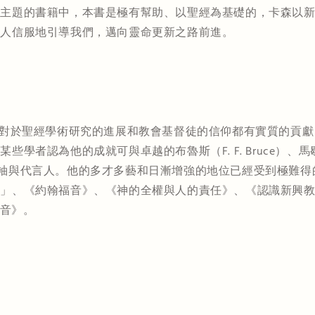
為主題的書籍中，本書是極有幫助、以聖經為基礎的，卡森以
令人信服地引導我們，邁向靈命更新之路前進。
研究教授，對於聖經學術研究的進展和教會基督徒的信仰都有實質的
認為他的成就可與卓越的布魯斯（F. F. Bruce）、馬歇爾（I
敬重的領袖與代言人。他的多才多藝和日漸增強的地位已經受到極
《約翰福音》、《神的全權與人的責任》、《認識新興教會》，他
福音》。