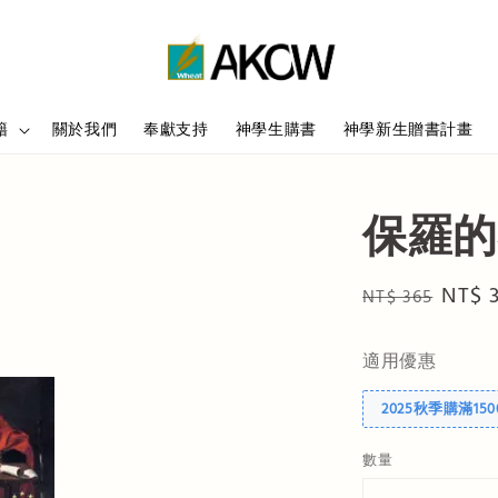
籍
關於我們
奉獻支持
神學生購書
神學新生贈書計畫
保羅的
Regular
Sale
NT$ 
NT$ 365
price
price
適用優惠
2025秋季購滿15
數量