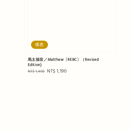
優惠
馬太福音／Matthew〔REBC〕（Revised
Edition)
Regular
Sale
NT$ 1,190
NT$ 1,400
price
price