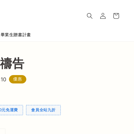
畢業生贈書計畫
禱告
310
優惠
00元免運費
會員全站九折