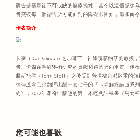
禱告是基督徒不可或缺的屬靈操練，當今以這個操練
者突破每一個禱告所可能面對的障礙和困難，溫和而
作者簡介
卡森（Don Carson) 芝加哥三一神學院新約
者。卡森在聖經學術研究的貢獻和跨國際的事奉，使得某些學者
繼斯托得（John Stott）之後受到普世福音派
種傳道會已經翻譯出版一套七冊的「卡森解經講道系列」、
約》，2012年即將出版他的另一本經典註釋書《馬太
您可能也喜歡