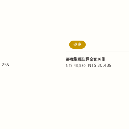
優惠
麥種聖經註釋全套36冊
e
 255
Regular
Sale
NT$ 30,435
NT$ 40,580
ce
price
price