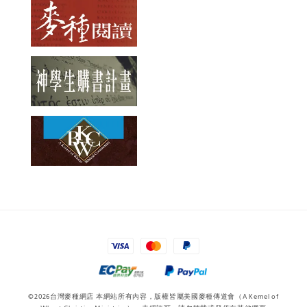
©2026台灣麥種網店 本網站所有內容，版權皆屬美國麥種傳道會（A Kernel of