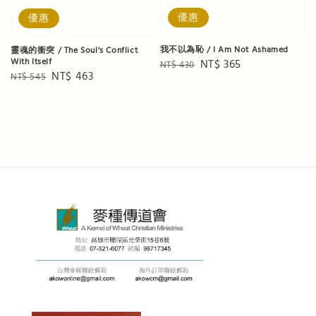
優惠
優惠
我不以為恥 / I Am Not Ashamed
靈魂的衝突 / The Soul's Conflict
With Itself
Regular
Sale
NT$ 365
NT$ 430
Regular
Sale
NT$ 463
NT$ 545
price
price
price
price