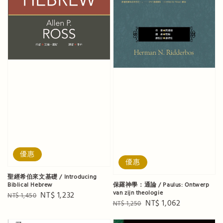
優惠
優惠
聖經希伯來文基礎 / Introducing
Biblical Hebrew
保羅神學：通論 / Paulus: Ontwerp
van zijn theologie
Regular
Sale
NT$ 1,232
NT$ 1,450
Regular
Sale
NT$ 1,062
NT$ 1,250
price
price
price
price