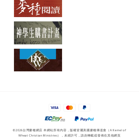
©2026台灣麥種網店 本網站所有內容，版權皆屬美國麥種傳道會（A Kernel of
Wheat Christian Ministries），未經許可，請勿轉載或發佈在其他網頁