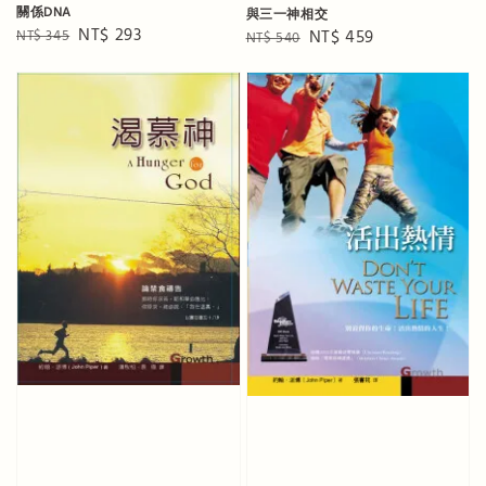
關係DNA
與三一神相交
Regular
Sale
NT$ 293
Regular
Sale
NT$ 459
NT$ 345
NT$ 540
price
price
price
price